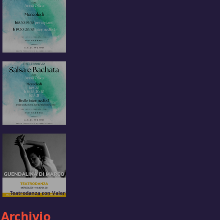
Salsa e bachata con Anna
Oliva
Salsa e Bachata con
Anna Oliva
Teatrodanza con Valeria
Chiara Puppo e
Guendalina Di Marco
Archivio