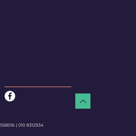
7558516
|
010 8312934