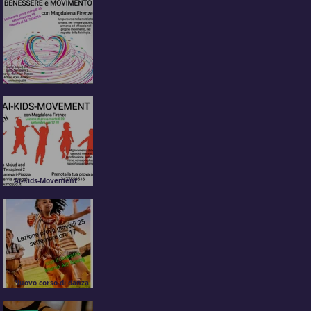
Movimento e Benessere
attività motoria per tutti!
Ai-Kids-Movement
attività motoria per
bambini dai 6 ai 10 anni
Nuovo corso di danza
africana per bambini con
Mame Ale Niang