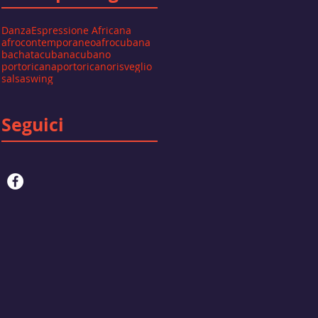
Danza
Espressione Africana
afrocontemporaneo
afrocubana
bachata
cubana
cubano
portoricana
portoricano
risveglio
salsa
swing
Seguici