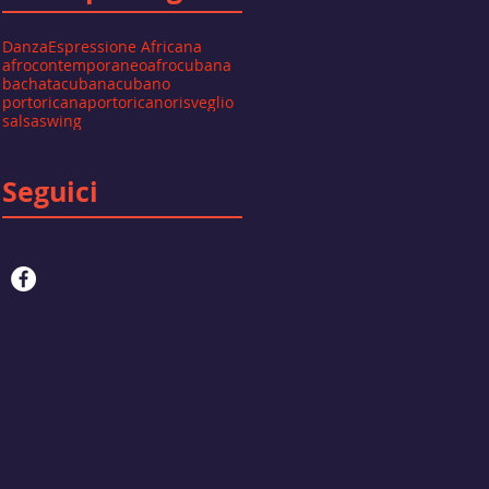
Danza
Espressione Africana
afrocontemporaneo
afrocubana
bachata
cubana
cubano
portoricana
portoricano
risveglio
salsa
swing
Seguici