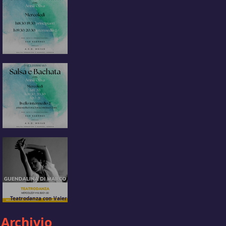
Salsa e bachata con Anna
Oliva
Salsa e Bachata con
Anna Oliva
Teatrodanza con Valeria
Chiara Puppo e
Guendalina Di Marco
Archivio