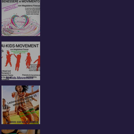
Movimento e Benessere
attività motoria per tutti!
Ai-Kids-Movement
attività motoria per
bambini dai 6 ai 10 anni
Nuovo corso di danza
africana per bambini con
Mame Ale Niang